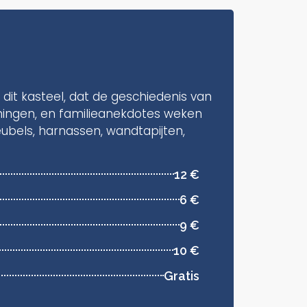
dit kasteel, dat de geschiedenis van
rmingen, en familieanekdotes weken
meubels, harnassen, wandtapijten,
12 €
6 €
9 €
10 €
Gratis