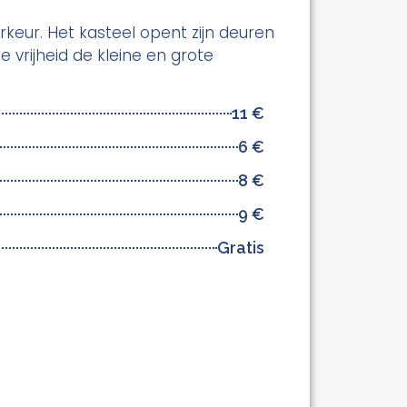
eur. Het kasteel opent zijn deuren
 vrijheid de kleine en grote
11 €
6 €
8 €
9 €
Gratis