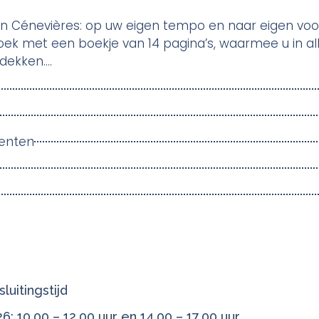
 Cénevières: op uw eigen tempo en naar eigen voork
oek met een boekje van 14 pagina’s, waarmee u in alle
tdekken….
enten
luitingstijd
 10.00 – 12.00 uur en 14.00 – 17.00 uur