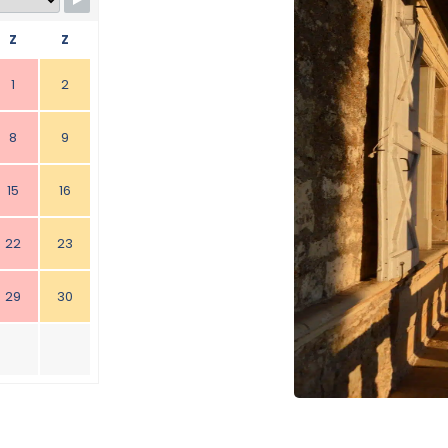
Z
Z
1
2
8
9
15
16
22
23
29
30