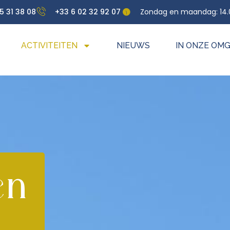
5 31 38 08
+33 6 02 32 92 07
Zondag en maandag: 14.0
ACTIVITEITEN
NIEUWS
IN ONZE OM
en