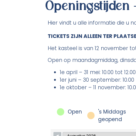
Openingstijden 
Hier vindt u alle informatie die u
TICKETS ZIJN ALLEEN TER PLAATS
Het kasteel is van 12 november t
Open op maandagmiddag, dinsdag
1
e
april – 31 mei: 10.00 tot 12.0
1
er
juni – 30 september: 10.00 t
1
e
oktober – 11 november: 10.00 
Open
's Middags
geopend