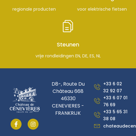
regionale producten
voor elektrische fietsen
Steunen
vrije rondleidingen EN, DE, ES, NL
D8-, Route Du
+33 6 02
Château 668
32 92 07
+33 6 07 01
46330
76 69
CENEVIERES -
+33 5 65 31
FRANKRIJK
38 08
chateaudecen