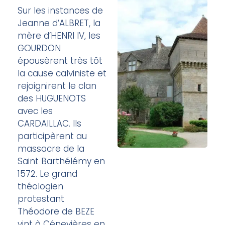
Sur les instances de
Jeanne d’ALBRET, la
mère d’HENRI IV, les
GOURDON
épousèrent très tôt
la cause calviniste et
rejoignirent le clan
des HUGUENOTS
avec les
CARDAILLAC. Ils
participèrent au
massacre de la
Saint Barthélémy en
1572. Le grand
théologien
protestant
Théodore de BEZE
vint à Cénevières en