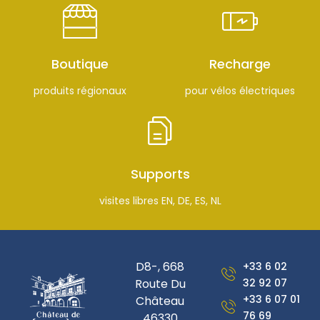
Boutique
Recharge
produits régionaux
pour vélos électriques
Supports
visites libres EN, DE, ES, NL
D8-, 668
+33 6 02
Route Du
32 92 07
+33 6 07 01
Château
76 69
46330