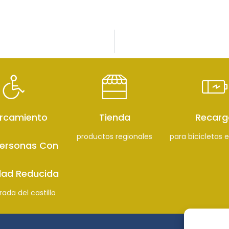
rcamiento
Tienda
Recarg
productos regionales
para bicicletas e
Personas Con
dad Reducida
rada del castillo