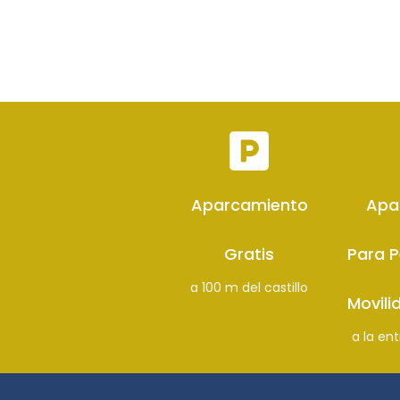
Aparcamiento
Apa
Gratis
Para 
a 100 m del castillo
Movili
a la ent